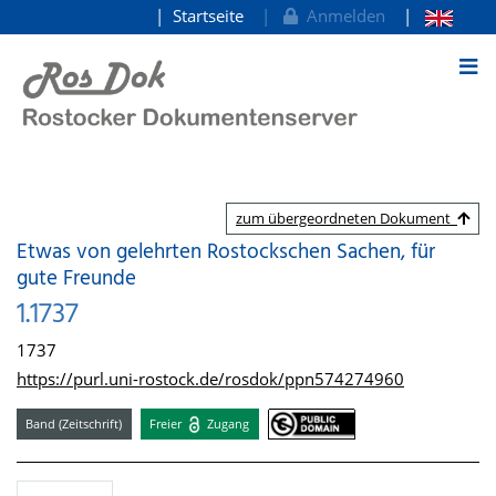
Startseite
Anmelden
zum Inhalt
zum übergeordneten Dokument
Etwas von gelehrten Rostockschen Sachen, für
gute Freunde
1.1737
1737
https://purl.uni-rostock.de/rosdok/ppn574274960
Band (Zeitschrift)
Freier
Zugang