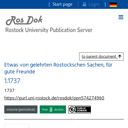
Start page
Login
goto contents
to parent document
Etwas von gelehrten Rostockschen Sachen, für
gute Freunde
1.1737
1737
https://purl.uni-rostock.de/rosdok/ppn574274960
volume (periodical)
free
access