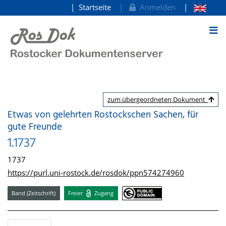
Startseite
Anmelden
zum Inhalt
zum übergeordneten Dokument
Etwas von gelehrten Rostockschen Sachen, für
gute Freunde
1.1737
1737
https://purl.uni-rostock.de/rosdok/ppn574274960
Band (Zeitschrift)
Freier
Zugang