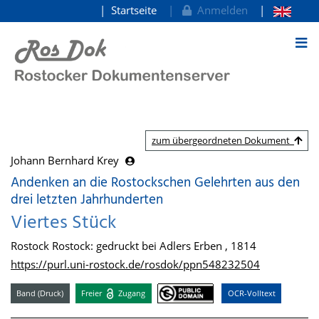
Startseite
Anmelden
zum Inhalt
zum übergeordneten Dokument
Johann Bernhard Krey
Andenken an die Rostockschen Gelehrten aus den
drei letzten Jahrhunderten
Viertes Stück
Rostock Rostock: gedruckt bei Adlers Erben , 1814
https://purl.uni-rostock.de/rosdok/ppn548232504
Band (Druck)
Freier
Zugang
OCR-Volltext