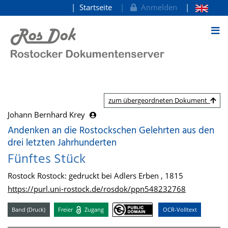
Startseite
Anmelden
zum Inhalt
zum übergeordneten Dokument
Johann Bernhard Krey
Andenken an die Rostockschen Gelehrten aus den
drei letzten Jahrhunderten
Fünftes Stück
Rostock Rostock: gedruckt bei Adlers Erben , 1815
https://purl.uni-rostock.de/rosdok/ppn548232768
Band (Druck)
Freier
Zugang
OCR-Volltext