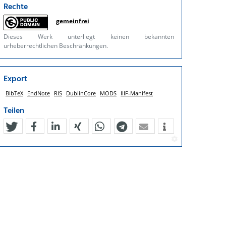
Rechte
gemeinfrei
Dieses Werk unterliegt keinen bekannten
urheberrechtlichen Beschränkungen.
Export
BibTeX
EndNote
RIS
DublinCore
MODS
IIIF-Manifest
Teilen
tweet
teilen
mitteilen
teilen
teilen
teilen
mail