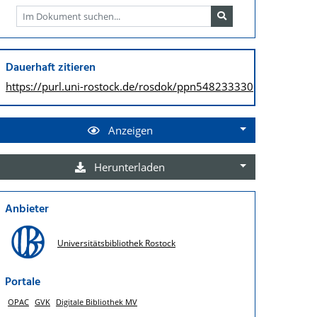
Dauerhaft zitieren
https://purl.uni-rostock.de/
rosdok/ppn548233330
Anzeigen
Herunterladen
Anbieter
Universitätsbibliothek Rostock
Portale
OPAC
GVK
Digitale Bibliothek MV