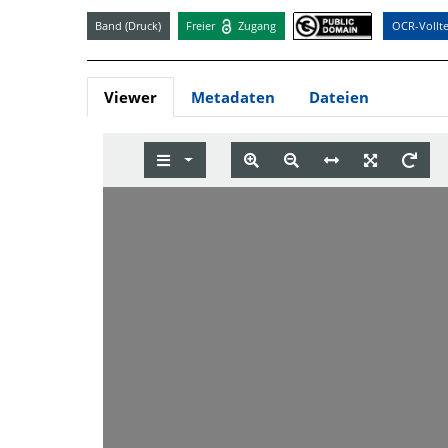
Band (Druck)
Freier
Zugang
OCR-Vollte
Viewer
Metadaten
Dateien