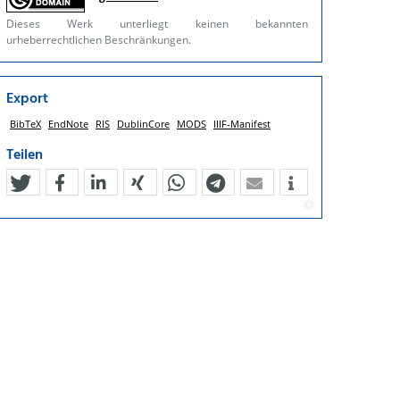
Dieses Werk unterliegt keinen bekannten
urheberrechtlichen Beschränkungen.
Export
BibTeX
EndNote
RIS
DublinCore
MODS
IIIF-Manifest
Teilen
tweet
teilen
mitteilen
teilen
teilen
teilen
mail