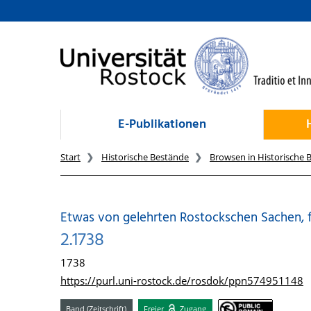
zum Inhalt
E-Publikationen
Start
Historische Bestände
Browsen in Historische 
Etwas von gelehrten Rostockschen Sachen, 
2.1738
1738
https://purl.uni-rostock.de/rosdok/ppn574951148
Band (Zeitschrift)
Freier
Zugang