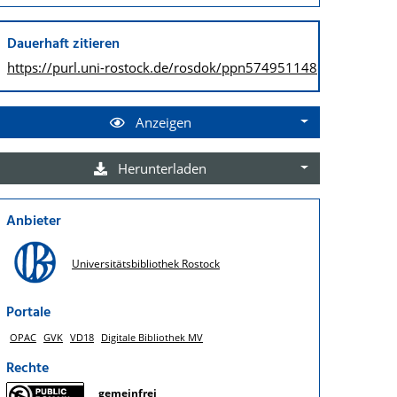
Dauerhaft zitieren
https://purl.uni-rostock.de/
rosdok/ppn574951148
Anzeigen
Herunterladen
Anbieter
Universitätsbibliothek Rostock
Portale
OPAC
GVK
VD18
Digitale Bibliothek MV
Rechte
gemeinfrei