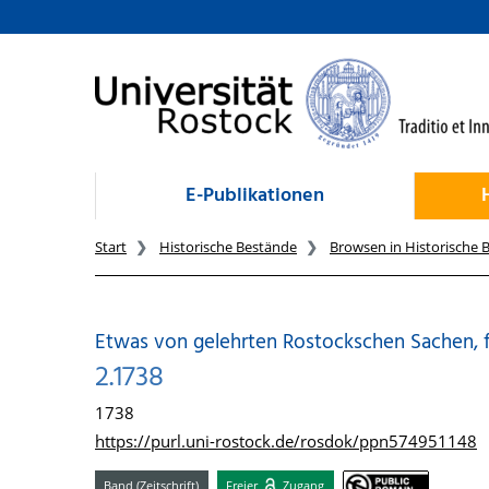
zum Inhalt
E-Publikationen
Start
Historische Bestände
Browsen in Historische 
Etwas von gelehrten Rostockschen Sachen, 
2.1738
1738
https://purl.uni-rostock.de/rosdok/ppn574951148
Band (Zeitschrift)
Freier
Zugang