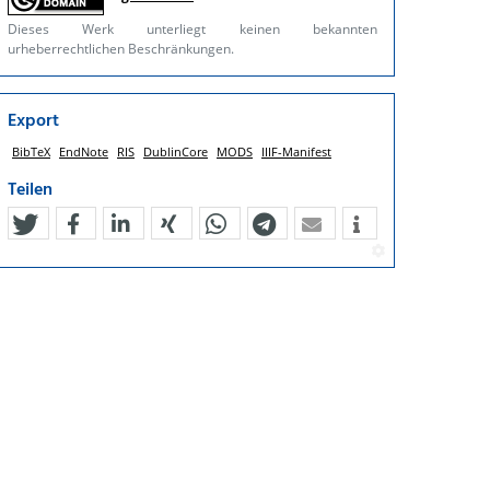
Dieses Werk unterliegt keinen bekannten
urheberrechtlichen Beschränkungen.
Export
BibTeX
EndNote
RIS
DublinCore
MODS
IIIF-Manifest
Teilen
tweet
teilen
mitteilen
teilen
teilen
teilen
mail