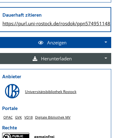
Dauerhaft zitieren
https://purl.uni-rostock.de/
rosdok/ppn574951148
Anzeigen
Herunterladen
Anbieter
Universitätsbibliothek Rostock
Portale
OPAC
GVK
VD18
Digitale Bibliothek MV
Rechte
gemeinfrei