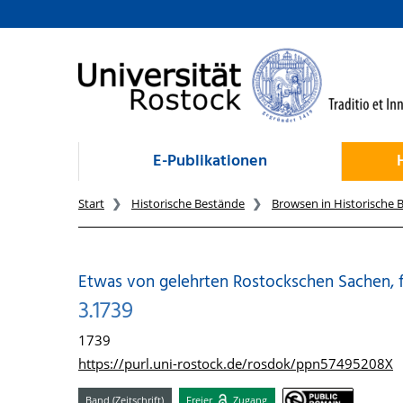
zum Inhalt
E-Publikationen
Start
Historische Bestände
Browsen in Historische 
Etwas von gelehrten Rostockschen Sachen, 
3.1739
1739
https://purl.uni-rostock.de/rosdok/ppn57495208X
Band (Zeitschrift)
Freier
Zugang