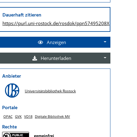
Dauerhaft zitieren
https://purl.uni-rostock.de/
rosdok/ppn57495208X
Anzeigen
Herunterladen
Anbieter
Universitätsbibliothek Rostock
Portale
OPAC
GVK
VD18
Digitale Bibliothek MV
Rechte
gemeinfrei