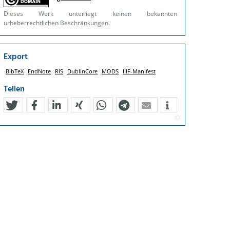
Dieses Werk unterliegt keinen bekannten
urheberrechtlichen Beschränkungen.
Export
BibTeX
EndNote
RIS
DublinCore
MODS
IIIF-Manifest
Teilen
tweet
teilen
mitteilen
teilen
teilen
teilen
mail