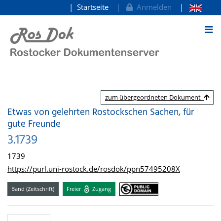
Startseite
Anmelden
zum Inhalt
zum übergeordneten Dokument
Etwas von gelehrten Rostockschen Sachen, für
gute Freunde
3.1739
1739
https://purl.uni-rostock.de/rosdok/ppn57495208X
Band (Zeitschrift)
Freier
Zugang