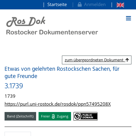
Startseite
Anmelden
zum Inhalt
zum übergeordneten Dokument
Etwas von gelehrten Rostockschen Sachen, für
gute Freunde
3.1739
1739
https://purl.uni-rostock.de/rosdok/ppn57495208X
Band (Zeitschrift)
Freier
Zugang