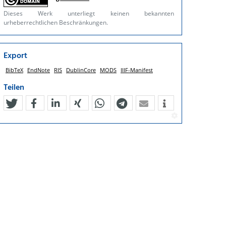
Dieses Werk unterliegt keinen bekannten
urheberrechtlichen Beschränkungen.
Export
BibTeX
EndNote
RIS
DublinCore
MODS
IIIF-Manifest
Teilen
tweet
teilen
mitteilen
teilen
teilen
teilen
mail