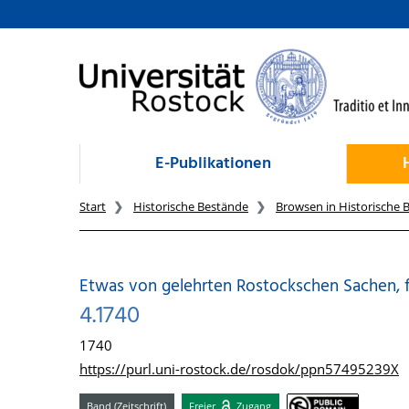
zum Inhalt
E-Publikationen
Start
Historische Bestände
Browsen in Historische 
Etwas von gelehrten Rostockschen Sachen, 
4.1740
1740
https://purl.uni-rostock.de/rosdok/ppn57495239X
Band (Zeitschrift)
Freier
Zugang