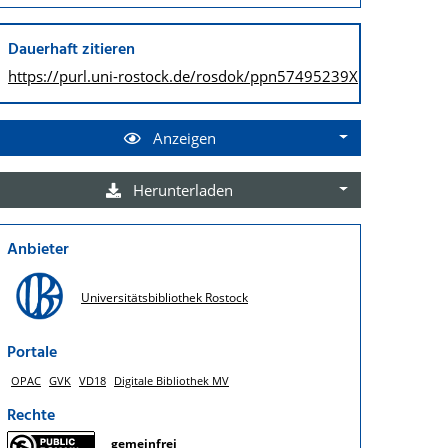
Dauerhaft zitieren
https://purl.uni-rostock.de/
rosdok/ppn57495239X
Anzeigen
Herunterladen
Anbieter
Universitätsbibliothek Rostock
Portale
OPAC
GVK
VD18
Digitale Bibliothek MV
Rechte
gemeinfrei