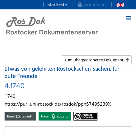
Startseite
Anmelden
zum Inhalt
zum übergeordneten Dokument
Etwas von gelehrten Rostockschen Sachen, für
gute Freunde
4.1740
1740
https://purl.uni-rostock.de/rosdok/ppn57495239X
Band (Zeitschrift)
Freier
Zugang