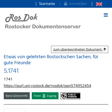
Startseite
Anmelden
zum Inhalt
zum übergeordneten Dokument
Etwas von gelehrten Rostockschen Sachen, für
gute Freunde
5.1741
1741
https://purl.uni-rostock.de/rosdok/ppn574952454
Band (Zeitschrift)
Freier
Zugang