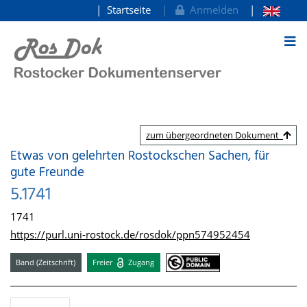
Startseite
Anmelden
zum Inhalt
zum übergeordneten Dokument
Etwas von gelehrten Rostockschen Sachen, für
gute Freunde
5.1741
1741
https://purl.uni-rostock.de/rosdok/ppn574952454
Band (Zeitschrift)
Freier
Zugang