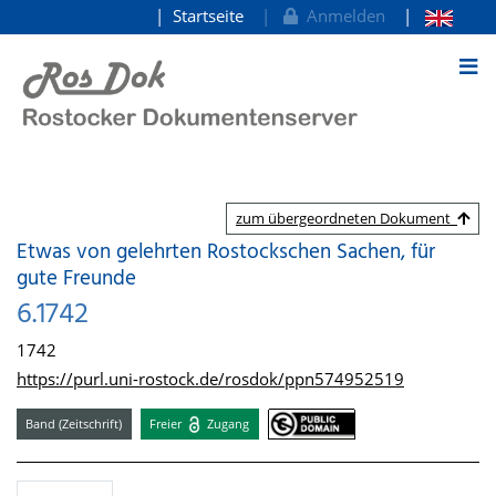
Startseite
Anmelden
zum Inhalt
zum übergeordneten Dokument
Etwas von gelehrten Rostockschen Sachen, für
gute Freunde
6.1742
1742
https://purl.uni-rostock.de/rosdok/ppn574952519
Band (Zeitschrift)
Freier
Zugang