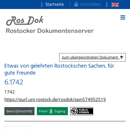
Startseite
Anmelden
zum Inhalt
zum übergeordneten Dokument
Etwas von gelehrten Rostockschen Sachen, für
gute Freunde
6.1742
1742
https://purl.uni-rostock.de/rosdok/ppn574952519
Band (Zeitschrift)
Freier
Zugang