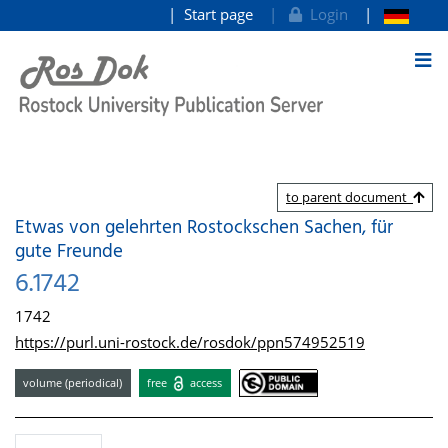
Start page
Login
goto contents
to parent document
Etwas von gelehrten Rostockschen Sachen, für
gute Freunde
6.1742
1742
https://purl.uni-rostock.de/rosdok/ppn574952519
volume (periodical)
free
access