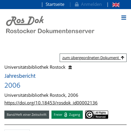
Startseite
Anmelden
zum Inhalt
zum übergeordneten Dokument
Universitätsbibliothek Rostock
Jahresbericht
2006
Universitätsbibliothek Rostock, 2006
https://doi.org/10.18453/rosdok_id00002136
Band/Heft einer Zeitschrift
Freier
Zugang