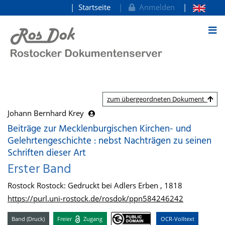
Startseite
Anmelden
zum Inhalt
zum übergeordneten Dokument
Johann Bernhard Krey
Beiträge zur Mecklenburgischen Kirchen- und
Gelehrtengeschichte : nebst Nachträgen zu seinen
Schriften dieser Art
Erster Band
Rostock Rostock: Gedruckt bei Adlers Erben , 1818
https://purl.uni-rostock.de/rosdok/ppn584246242
Band (Druck)
Freier
Zugang
OCR-Volltext