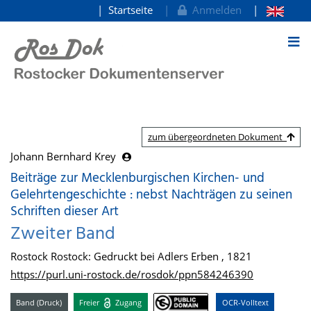
Startseite
Anmelden
zum Inhalt
zum übergeordneten Dokument
Johann Bernhard Krey
Beiträge zur Mecklenburgischen Kirchen- und
Gelehrtengeschichte : nebst Nachträgen zu seinen
Schriften dieser Art
Zweiter Band
Rostock Rostock: Gedruckt bei Adlers Erben , 1821
https://purl.uni-rostock.de/rosdok/ppn584246390
Band (Druck)
Freier
Zugang
OCR-Volltext