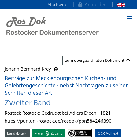
Startseite
Anmelden
zum Inhalt
zum übergeordneten Dokument
Johann Bernhard Krey
Beiträge zur Mecklenburgischen Kirchen- und
Gelehrtengeschichte : nebst Nachträgen zu seinen
Schriften dieser Art
Zweiter Band
Rostock Rostock: Gedruckt bei Adlers Erben , 1821
https://purl.uni-rostock.de/rosdok/ppn584246390
Band (Druck)
Freier
Zugang
OCR-Volltext