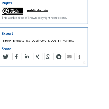
Rights
public domain
This work is free of known copyright restrictions.
Export
BibTeX
EndNote
RIS
DublinCore
MODS
IIIF-Manifest
Share
tweet
teilen
mitteilen
teilen
teilen
teilen
mail