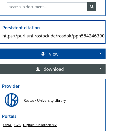
Persistent citation
https://purl.uni-rostock.de/
rosdok/ppn584246390
view
download
Provider
Rostock University Library
Portals
OPAC
GVK
Digitale Bibliothek MV