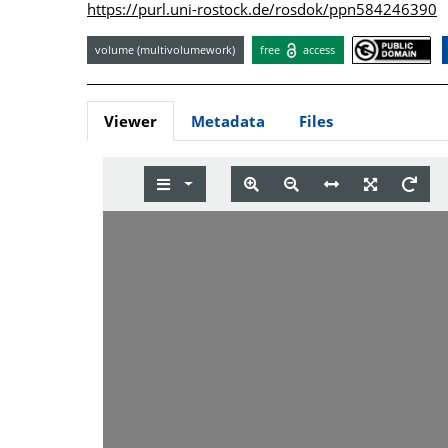
https://purl.uni-rostock.de/rosdok/ppn584246390
volume (multivolumework)
free
access
Viewer
Metadata
Files