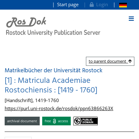
Start page
Login
goto contents
to parent document
Matrikelbücher der Universität Rostock
[1] : Matricula Academiae
Rostochiensis : [1419 - 1760]
[Handschrift], 1419-1760
https://purl.uni-rostock.de/rosdok/ppn63866263X
archival document
free
access