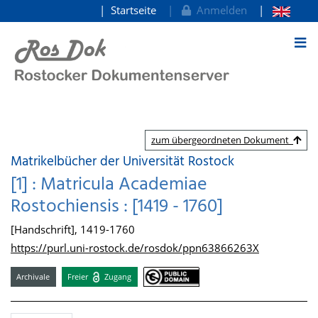
Startseite
Anmelden
zum Inhalt
zum übergeordneten Dokument
Matrikelbücher der Universität Rostock
[1] : Matricula Academiae
Rostochiensis : [1419 - 1760]
[Handschrift], 1419-1760
https://purl.uni-rostock.de/rosdok/ppn63866263X
Archivale
Freier
Zugang