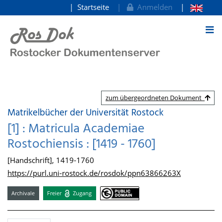
Startseite
Anmelden
zum Inhalt
zum übergeordneten Dokument
Matrikelbücher der Universität Rostock
[1] : Matricula Academiae
Rostochiensis : [1419 - 1760]
[Handschrift], 1419-1760
https://purl.uni-rostock.de/rosdok/ppn63866263X
Archivale
Freier
Zugang