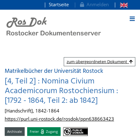
Startseite
Anmelden
zum Inhalt
zum übergeordneten Dokument
Matrikelbücher der Universität Rostock
[4, Teil 2] : Nomina Civium
Academicorum Rostochiensium :
[1792 - 1864, Teil 2: ab 1842]
[Handschrift], 1842-1864
https://purl.uni-rostock.de/rosdok/ppn638663423
Archivale
Freier
Zugang