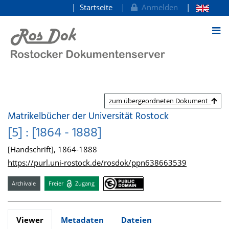
Startseite
Anmelden
zum Inhalt
zum übergeordneten Dokument
Matrikelbücher der Universität Rostock
[5] : [1864 - 1888]
[Handschrift], 1864-1888
https://purl.uni-rostock.de/rosdok/ppn638663539
Archivale
Freier
Zugang
Viewer
Metadaten
Dateien