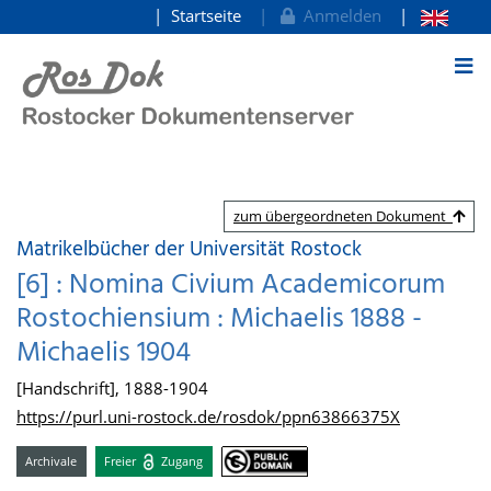
Startseite
Anmelden
zum Inhalt
zum übergeordneten Dokument
Matrikelbücher der Universität Rostock
[6] : Nomina Civium Academicorum
Rostochiensium : Michaelis 1888 -
Michaelis 1904
[Handschrift], 1888-1904
https://purl.uni-rostock.de/rosdok/ppn63866375X
Archivale
Freier
Zugang