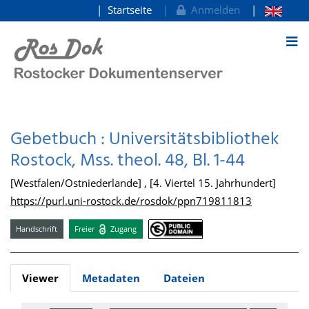
Startseite
Anmelden
zum Inhalt
Gebetbuch : Universitätsbibliothek
Rostock, Mss. theol. 48, Bl. 1-44
[Westfalen/Ostniederlande] , [4. Viertel 15. Jahrhundert]
https://purl.uni-rostock.de/rosdok/ppn719811813
Handschrift
Freier
Zugang
Viewer
Metadaten
Dateien