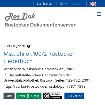
Startseite
Anmelden
zum Inhalt
Kurt Heydeck
Mss. philol. 100/2 Rostocker
Liederbuch
Wiesbaden Wiesbaden: Harrassowitz , 2001
In: Die mittelalterlichen Handschriften der
Universitätsbibliothek Rostock , Seiten 128-132, 2001
https://purl.uni-rostock.de/rosdok/ppn778717399
Druck
Freier
Zugang
OCR-Volltext