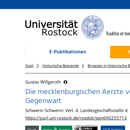
zum Inhalt
E-Publikationen
Start
Historische Bestände
Browsen in Historische 
Gustav Willgeroth
Die mecklenburgischen Aerzte vo
Gegenwart
Schwerin Schwerin: Verl. d. Landesgeschäftsstelle d.
https://purl.uni-rostock.de/rosdok/ppn690255713
Druck
Freier
Zugang
OCR-Volltext