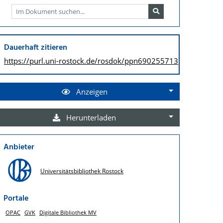
Dauerhaft zitieren
https://purl.uni-rostock.de/
rosdok/ppn690255713
Anzeigen
Herunterladen
Anbieter
Universitätsbibliothek Rostock
Portale
OPAC
GVK
Digitale Bibliothek MV