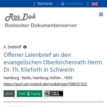
Startseite
Anmelden
zum Inhalt
A. Dethloff
Offener Laienbrief an den
evangelischen Oberkirchenrath Herrn
Dr. Th. Kliefoth in Schwerin
Hamburg : Nolte, Hamburg: Köhler , 1859
https://purl.uni-rostock.de/rosdok/ppn768037352
Druck
Freier
Zugang