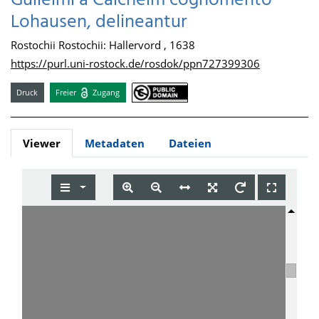
Gulielmi a Calcheim cognomento
Lohausen, delineantur
Rostochii Rostochii: Hallervord , 1638
https://purl.uni-rostock.de/rosdok/ppn727399306
Druck
Freier
Zugang
Viewer
Metadaten
Dateien