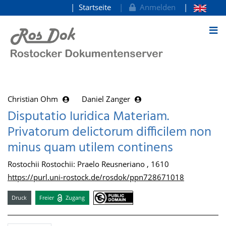
Startseite
Anmelden
zum Inhalt
Christian Ohm
Daniel Zanger
Disputatio Iuridica Materiam.
Privatorum delictorum difficilem non
minus quam utilem continens
Rostochii Rostochii: Praelo Reusneriano , 1610
https://purl.uni-rostock.de/rosdok/ppn728671018
Druck
Freier
Zugang