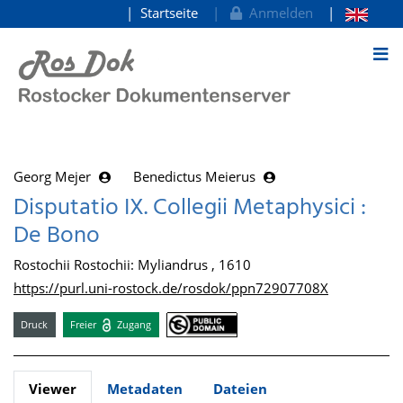
Startseite
Anmelden
zum Inhalt
Georg Mejer
Benedictus Meierus
Disputatio IX. Collegii Metaphysici :
De Bono
Rostochii Rostochii: Myliandrus , 1610
https://purl.uni-rostock.de/rosdok/ppn72907708X
Druck
Freier
Zugang
Viewer
Metadaten
Dateien