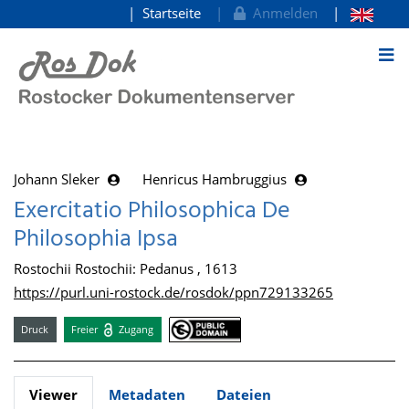
Startseite
Anmelden
zum Inhalt
Johann Sleker
Henricus Hambruggius
Exercitatio Philosophica De
Philosophia Ipsa
Rostochii Rostochii: Pedanus , 1613
https://purl.uni-rostock.de/rosdok/ppn729133265
Druck
Freier
Zugang
Viewer
Metadaten
Dateien