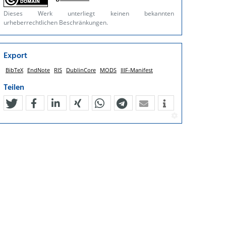
Dieses Werk unterliegt keinen bekannten
urheberrechtlichen Beschränkungen.
Export
BibTeX
EndNote
RIS
DublinCore
MODS
IIIF-Manifest
Teilen
tweet
teilen
mitteilen
teilen
teilen
teilen
mail