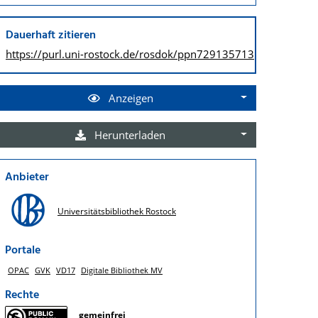
Dauerhaft zitieren
https://purl.uni-rostock.de/
rosdok/ppn729135713
Anzeigen
Herunterladen
Anbieter
Universitätsbibliothek Rostock
Portale
OPAC
GVK
VD17
Digitale Bibliothek MV
Rechte
gemeinfrei