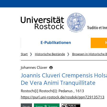
zum Inhalt
E-Publikationen
Start
Historische Bestände
Browsen in Historische 
Johannes Clüver
Joannis Cluveri Crempensis Holsa
De Vera Animi Tranquillitate
Rostochi[i] Rostochi[i]: Pedanus , 1613
https://purl.uni-rostock.de/rosdok/ppn729135713
Druck
Freier
Zugang