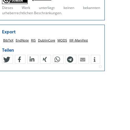
Dieses Werk unterliegt keinen bekannten
urheberrechtlichen Beschränkungen.
Export
BibTeX
EndNote
RIS
DublinCore
MODS
IIIF-Manifest
Teilen
tweet
teilen
mitteilen
teilen
teilen
teilen
mail