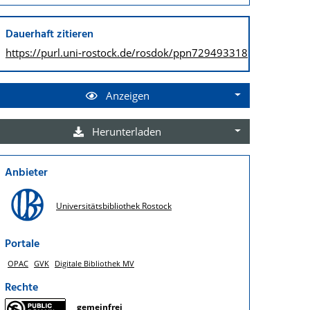
Dauerhaft zitieren
https://purl.uni-rostock.de/
rosdok/ppn729493318
Anzeigen
Herunterladen
Anbieter
Universitätsbibliothek Rostock
Portale
OPAC
GVK
Digitale Bibliothek MV
Rechte
gemeinfrei