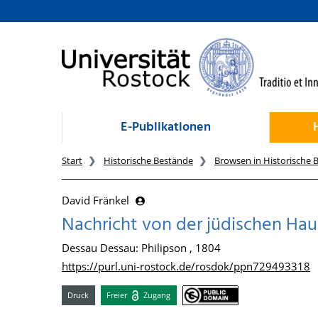
zum Inhalt
E-Publikationen
Start
Historische Bestände
Browsen in Historische 
David Fränkel
Nachricht von der jüdischen Hau
Dessau Dessau: Philipson , 1804
https://purl.uni-rostock.de/rosdok/ppn729493318
Druck
Freier
Zugang