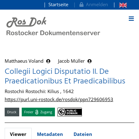
Startseite
Anmelden
zum Inhalt
Matthaeus Voland
Jacob Müller
Collegii Logici Disputatio II. De
Praedicationibus Et Praedicabilibus
Rostochii Rostochii: Kilius , 1642
https://purl.uni-rostock.de/rosdok/ppn729606953
Druck
Freier
Zugang
Viewer
Metadaten
Dateien