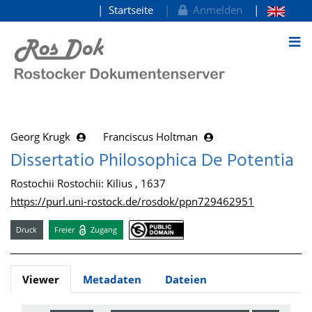
Startseite
Anmelden
zum Inhalt
Georg Krugk
Franciscus Holtman
Dissertatio Philosophica De Potentia
Rostochii Rostochii: Kilius , 1637
https://purl.uni-rostock.de/rosdok/ppn729462951
Druck
Freier
Zugang
Viewer
Metadaten
Dateien