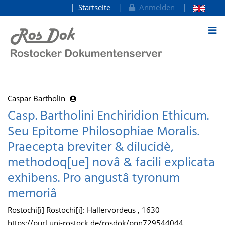
Startseite
Anmelden
zum Inhalt
Caspar Bartholin
Casp. Bartholini Enchiridion Ethicum.
Seu Epitome Philosophiae Moralis.
Praecepta breviter & dilucidè,
methodoq[ue] novâ & facili explicata
exhibens. Pro angustâ tyronum
memoriâ
Rostochi[i] Rostochi[i]: Hallervordeus , 1630
https://purl.uni-rostock.de/rosdok/ppn729544044