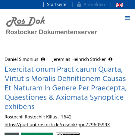
Startseite
Anmelden
zum Inhalt
Daniel Simonius
Jeremias Heinrich Stricker
Exercitationum Practicarum Quarta,
Virtutis Moralis Definitionem Causas
Et Naturam In Genere Per Praecepta,
Quaestiones & Axiomata Synoptice
exhibens
Rostochii Rostochii: Kilius , 1642
https://purl.uni-rostock.de/rosdok/ppn72960599X