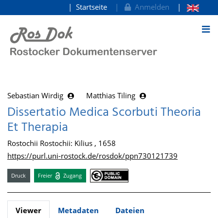
Startseite
Anmelden
zum Inhalt
Sebastian Wirdig
Matthias Tiling
Dissertatio Medica Scorbuti Theoria
Et Therapia
Rostochii Rostochii: Kilius , 1658
https://purl.uni-rostock.de/rosdok/ppn730121739
Druck
Freier
Zugang
Viewer
Metadaten
Dateien