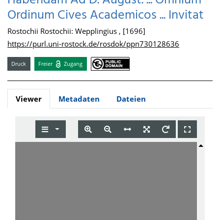
Habendam Ad D. August. ... Omnium
Ordinum Cives Academicos ... Invitat
Rostochii Rostochii: Wepplingius , [1696]
https://purl.uni-rostock.de/rosdok/ppn730128636
Druck
Freier
Zugang
Viewer
Metadaten
Dateien