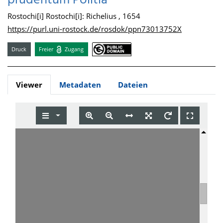
prudentum Politia
Rostochi[i] Rostochi[i]: Richelius , 1654
https://purl.uni-rostock.de/rosdok/ppn73013752X
Druck
Freier
Zugang
Viewer
Metadaten
Dateien