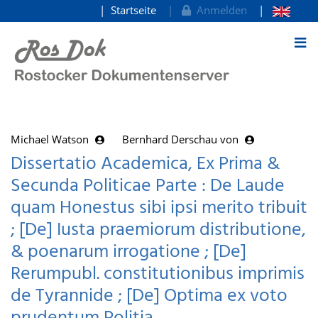
Startseite
Anmelden
zum Inhalt
Michael Watson
Bernhard Derschau von
Dissertatio Academica, Ex Prima &
Secunda Politicae Parte : De Laude
quam Honestus sibi ipsi merito tribuit
; [De] Iusta praemiorum distributione,
& poenarum irrogatione ; [De]
Rerumpubl. constitutionibus imprimis
de Tyrannide ; [De] Optima ex voto