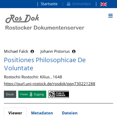
Startseite
Anmelden
zum Inhalt
Michael Falck
Johann Pistorius
Positiones Philosophicae De
Voluntate
Rostochii Rostochii: Kilius , 1648
https://purl.uni-rostock.de/rosdok/ppn730221288
Druck
Freier
Zugang
Viewer
Metadaten
Dateien