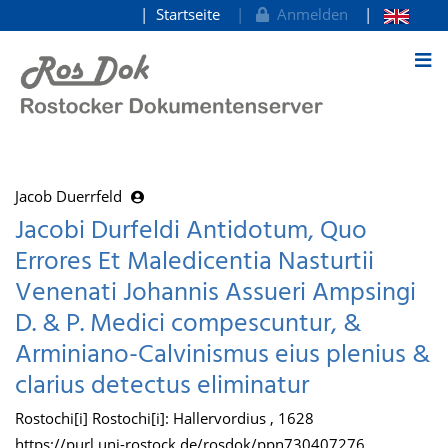
Startseite
Anmelden
zum Inhalt
Jacob Duerrfeld
Jacobi Durfeldi Antidotum, Quo
Errores Et Maledicentia Nasturtii
Venenati Johannis Assueri Ampsingi
D. & P. Medici compescuntur, &
Arminiano-Calvinismus eius plenius &
clarius detectus eliminatur
Rostochi[i] Rostochi[i]: Hallervordius , 1628
https://purl.uni-rostock.de/rosdok/ppn730407276