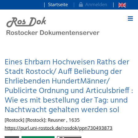
Startseite
Anmelden
zum Inhalt
Eines Ehrbarn Hochweisen Raths der
Stadt Rostock/ Auff Beliebung der
Ehrliebenden HundertMänner/
Publicirte Ordnung und Articulsbrieff :
Wie es mit bestellung der Tag: unnd
Nachtwacht gehalten werden sol
[Rostock] [Rostock]: Reusner , 1635
https://purl.uni-rostock.de/rosdok/ppn730493873