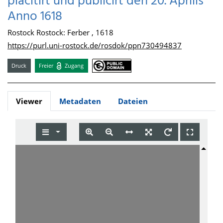
placitirt und publicirt den 20. Aprilis
Anno 1618
Rostock Rostock: Ferber , 1618
https://purl.uni-rostock.de/rosdok/ppn730494837
Druck
Freier
Zugang
Viewer
Metadaten
Dateien